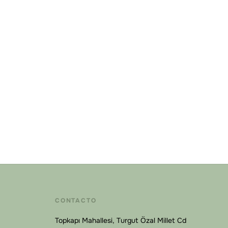
CONTACTO
Topkapı Mahallesi, Turgut Özal Millet Cd