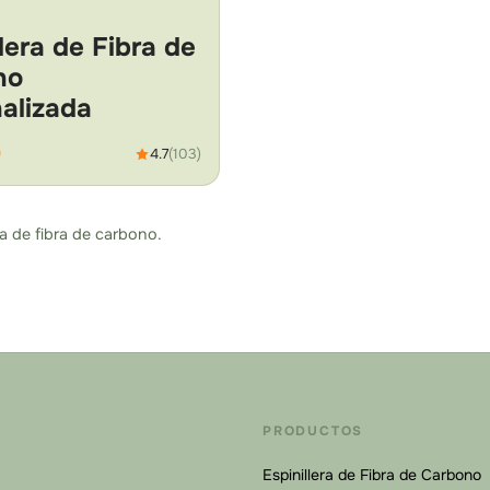
llera de Fibra de
no
alizada
0
4.7
(103)
a de fibra de carbono.
PRODUCTOS
Espinillera de Fibra de Carbono