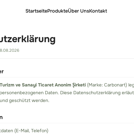
Startseite
Produkte
Über Uns
Kontakt
utzerklärung
08.08.2026
er
urizm ve Sanayi Ticaret Anonim Şirketi
(Marke: Carbonart) le
 personenbezogenen Daten. Diese Datenschutzerklärung erläute
 und geschützt werden.
n
aten (E-Mail, Telefon)