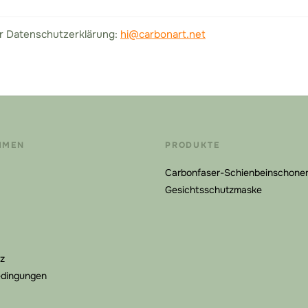
er Datenschutzerklärung:
hi@carbonart.net
HMEN
PRODUKTE
Carbonfaser-Schienbeinschone
Gesichtsschutzmaske
z
dingungen