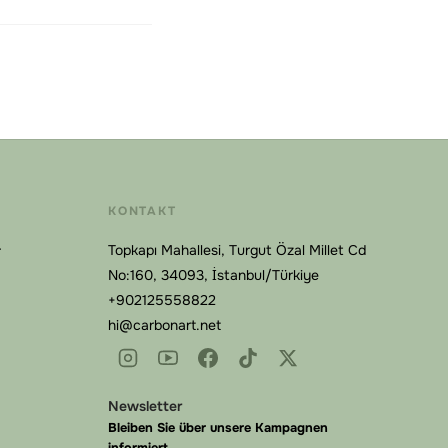
KONTAKT
Topkapı Mahallesi, Turgut Özal Millet Cd
r
No:160, 34093, İstanbul/Türkiye
+902125558822
hi@carbonart.net
Carbonart
Online
Newsletter
Bleiben Sie über unsere Kampagnen