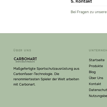
5. Kontakt
Bei Fragen zu unser
ÜBER UNS
UNTERNE
Startseite
Produkte
Maßgefertigte Sportschutzausrüstung aus
Blog
Carbonfaser-Technologie. Die
Über Uns
renommiertesten Spieler der Welt arbeiten
Kontakt
mit Carbonart.
Datenschut
Nutzungsbe