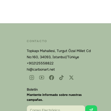
CONTACTO
Topkapı Mahallesi, Turgut Özal Millet Cd
No:160, 34093, İstanbul/Türkiye
+902125558822
hi@carbonart.net
Carbonart
Boletín
En línea
Mantente informado sobre nuestras
campañas.
Correo Electrónico