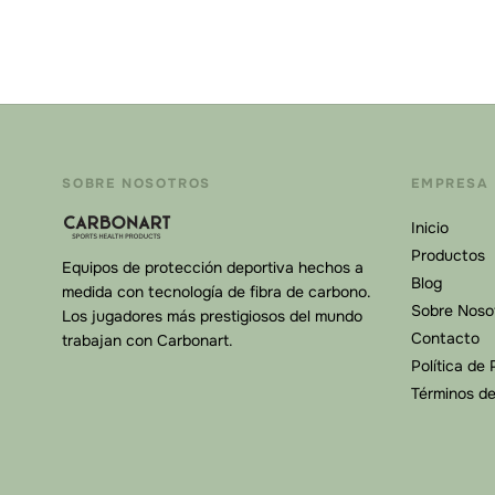
SOBRE NOSOTROS
EMPRESA
Inicio
Productos
Equipos de protección deportiva hechos a
Blog
medida con tecnología de fibra de carbono.
Sobre Noso
Los jugadores más prestigiosos del mundo
Contacto
trabajan con Carbonart.
Política de 
Términos d