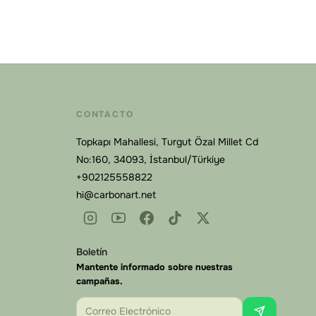
CONTACTO
Topkapı Mahallesi, Turgut Özal Millet Cd
No:160, 34093, İstanbul/Türkiye
+902125558822
hi@carbonart.net
Carbonart
Boletín
En línea
Mantente informado sobre nuestras
campañas.
Correo Electrónico