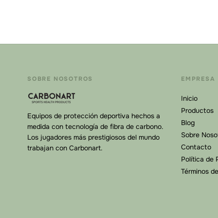
SOBRE NOSOTROS
EMPRESA
Inicio
Productos
Equipos de protección deportiva hechos a
Blog
medida con tecnología de fibra de carbono.
Sobre Noso
Los jugadores más prestigiosos del mundo
Contacto
trabajan con Carbonart.
Política de 
Términos d