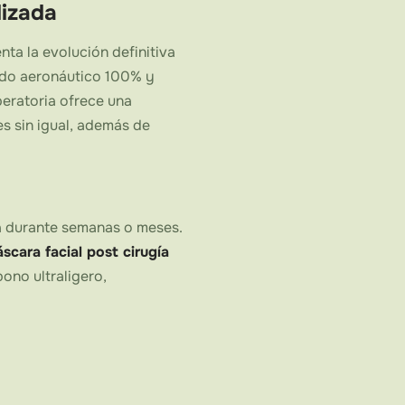
lizada
ta la evolución definitiva
rado aeronáutico 100% y
peratoria ofrece una
es sin igual, además de
ica durante semanas o meses.
scara facial post cirugía
ono ultraligero,
orte de élite— con total
ones quirúrgicas o
armacia: es una pieza de