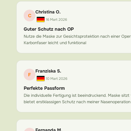
durante todo el día sin fat
gracias a la ergonomía y a
Christina O.
C
Resistencia al im
16 Mart 2026
La fibra de carbono de gra
Guter Schutz nach OP
cualquier plástico o resin
Nutze die Maske zur Gesichtsprotektion nach einer Oper
Karbonfaser leicht und funktional
resistir impactos equivalen
en el entorno postoperator
protección fuera insuficien
subyacente, la fibra de ca
Franziska S.
F
estructuras faciales.
10 Mart 2026
Material hipoale
Perfekte Passform
El interior de la máscara 
Die individuelle Fertigung ist beeindruckend. Maske sit
bietet erstklassigen Schutz nach meiner Nasenoperation
con la piel. Evitamos irrit
períodos de uso prolongad
Impermeable y fá
Fernanda M.
La superficie de fibra de 