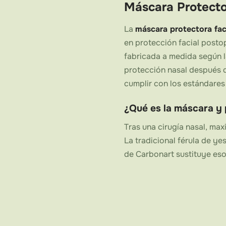
Máscara Protecto
La
máscara protectora fac
en protección facial posto
fabricada a medida según l
protección nasal después de
cumplir con los estándares
¿Qué es la máscara y 
Tras una cirugía nasal, max
La tradicional férula de ye
de Carbonart sustituye eso
hipoalergénico y personali
seguridad y discreción.
Miles de pacientes en todo
traumatismos. Nuestra
más