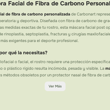
ra Facial de Fibra de Carbono Persona
ial de fibra de carbono personalizada
de Carbonart represen
peratoria y deportiva. Diseñada con fibra de carbono de g
as medidas exactas de tu rostro, esta máscara facial post o
 rinoplastia, septoplastia, fracturas y cirugías maxilofacial
 más exigentes para el deporte profesional.
por qué la necesitas?
ilofacial o facial, el rostro requiere una protección específ
so o plástico rígido resulta incómoda, pesada y visible. La
má
s métodos obsoletos por un protector nasal de fibra de carb
zado que permite retomar la vida cotidiana —o incluso el dep
Ver Más
 el mundo han confiado en Carbonart después de intervenci
cara facial post operatoria
no es un producto estándar de f