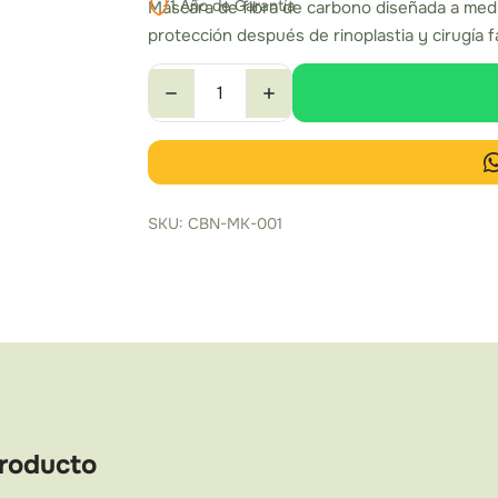
1 Año de Garantía
Máscara de fibra de carbono diseñada a medi
protección después de rinoplastia y cirugía f
SKU: CBN-MK-001
Producto