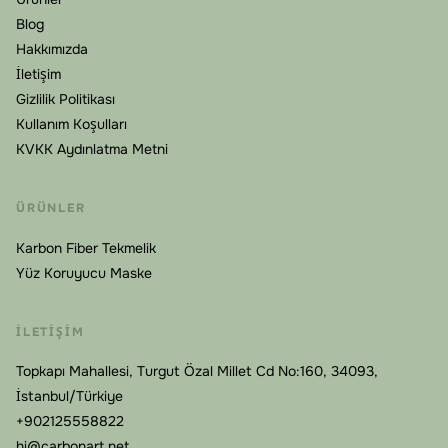
Blog
Hakkımızda
İletişim
Gizlilik Politikası
Kullanım Koşulları
KVKK Aydınlatma Metni
ÜRÜNLER
Karbon Fiber Tekmelik
Yüz Koruyucu Maske
İLETIŞIM
Topkapı Mahallesi, Turgut Özal Millet Cd No:160, 34093,
İstanbul/Türkiye
+902125558822
hi@carbonart.net