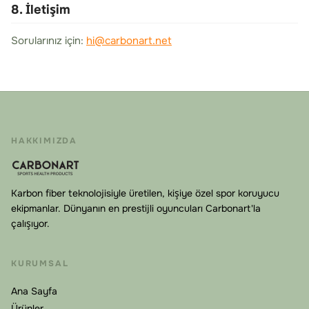
8. İletişim
Sorularınız için:
hi@carbonart.net
HAKKIMIZDA
Karbon fiber teknolojisiyle üretilen, kişiye özel spor koruyucu
ekipmanlar. Dünyanın en prestijli oyuncuları Carbonart'la
çalışıyor.
KURUMSAL
Ana Sayfa
Ürünler