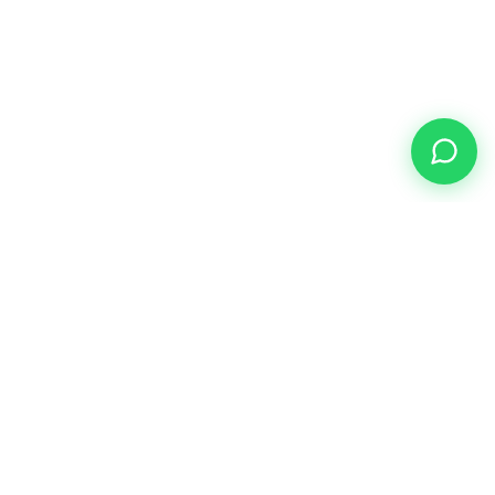
En línea
SOBRE NOSOTROS
Equipos de protección deportiva hechos a medida con
tecnología de fibra de carbono. Los jugadores más prestigiosos
del mundo trabajan con Carbonart.
EMPRESA